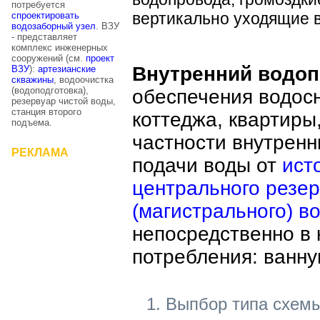
потребуется
вертикально уходящие в
спроектировать
водозаборный узел
. ВЗУ
- представляет
комплекс инженерных
сооружений (см.
проект
Внутренний водо
ВЗУ
):
артезианские
скважины
, водоочистка
(водоподготовка),
обеспечения водос
резервуар чистой воды,
станция второго
коттеджа, квартиры
подъема.
частности внутренн
РЕКЛАМА
подачи воды от
исто
центрального резе
(магистрального) в
непосредственно в 
потребления: ванную
1. Выпбор типа схемы