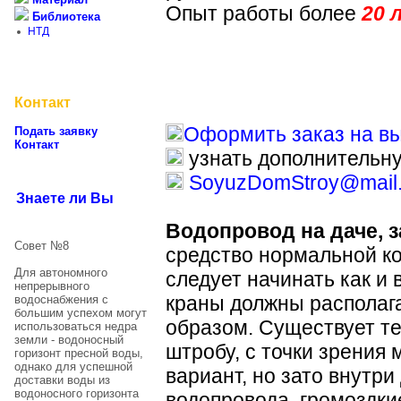
Опыт работы более
20 
Библиотека
НТД
Контакт
Оформить заказ на в
Подать заявку
Контакт
узнать дополнительн
SoyuzDomStroy@mail.
Знаете ли Вы
Водопровод на даче, 
Совет №8
средство нормальной к
Для автономного
следует начинать как и
непрерывного
краны должны располаг
водоснабжения с
большим успехом могут
образом. Существует те
использоваться недра
земли - водоносный
штробу, с точки зрения 
горизонт пресной воды,
однако для успешной
вариант, но зато внутр
доставки воды из
водоносного горизонта
водопровода, громоздки