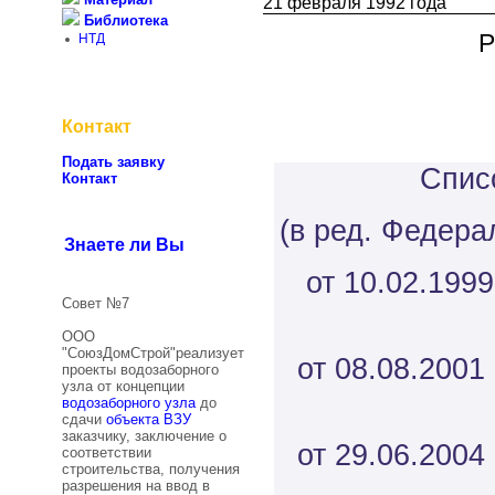
21 февраля 1992 года
Библиотека
Р
НТД
Контакт
Подать заявку
Спис
Контакт
(в ред. Федера
Знаете ли Вы
от 10.02.1999
Совет №7
ООО
"СоюзДомСтрой"реализует
от 08.08.2001
проекты водозаборного
узла от концепции
водозаборного узла
до
сдачи
объекта ВЗУ
заказчику, заключение о
от 29.06.2004
соответствии
строительства, получения
разрешения на ввод в