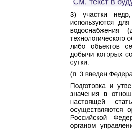
См. текст в бу
3) участки недр
используются для
водоснабжения (
технологического 
либо объектов се
добычи которых со
сутки.
(п. 3 введен Федер
Подготовка и утв
значения в отно
настоящей стат
осуществляются о
Российской Феде
органом управлен