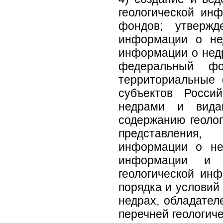
геологической ин
фондов; утвержд
информации о нед
информации о недр
федеральный фо
территориальные
субъектов Росси
недрами и вида
содержанию геоло
представления, 
информации о не
информации и 
геологической ин
порядка и условий
недрах, обладател
перечней геологич