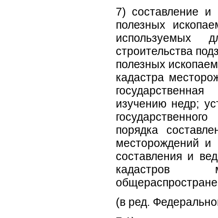
7) составление и 
полезных ископае
используемых 
строительства под
полезных ископаем
кадастра месторо
государственная
изучению недр; ус
государственног
порядка составле
месторождений и 
составления и ве
кадастров 
общераспростране
(в ред. Федерально