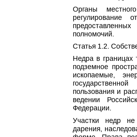
Органы местного
регулирование о
предоставленны
полномочий.
Статья 1.2. Собств
Недра в границах 
подземное простр
ископаемые, эне
государственно
пользования и рас
ведении Российс
Федерации.
Участки недр не
дарения, наследова
форме. Права пол