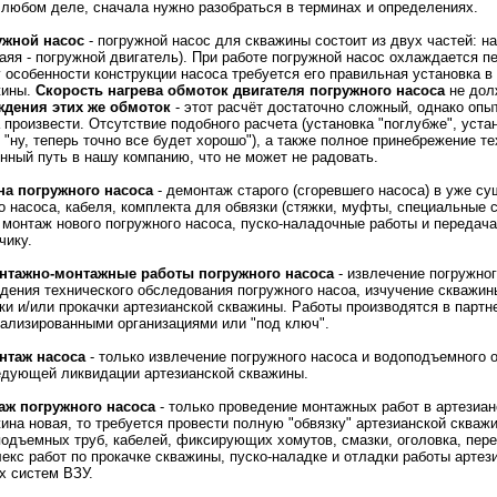
 любом деле, сначала нужно разобраться в терминах и определениях.
ужной насос
- погружной насос для скважины состоит из двух частей: на
аяя - погружной двигатель). При работе погружной насос охлаждается 
 особенности конструкции насоса требуется его правильная установка в
жины.
Скорость нагрева обмоток двигателя погружного насоса
не дол
ждения этих же обмоток
- этот расчёт достаточно сложный, однако опы
 произвести. Отсутствие подобного расчета (установка "поглубже", устан
 "ну, теперь точно все будет хорошо"), а также полное принебрежение т
нный путь в нашу компанию, что не может не радовать.
на погружного насоса
- демонтаж старого (сгоревшего насоса) в уже с
о насоса, кабеля, комплекта для обвязки (стяжки, муфты, специальные
 монтаж нового погружного насоса, пуско-наладочные работы и передач
чику.
нтажно-монтажные работы погружного насоса
- извлечение погружног
дения технического обследования погружного насоа, изчучение скважи
ки и/или прокачки артезианской скважины. Работы производятся в партн
ализированными организациями или "под ключ".
нтаж насоса
- только извлечение погружного насоса и водоподъемного 
дующей ликвидации артезианской скважины.
аж погружного насоса
- только проведение монтажных работ в артезиан
ина новая, то требуется провести полную "обвязку" артезианской скважи
одъемных труб, кабелей, фиксирующих хомутов, смазки, оголовка, пере
екс работ по прокачке скважины, пуско-наладке и отладки работы артез
х систем ВЗУ.