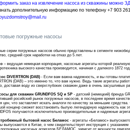
формить заказ на извлечение насоса из скважины можно 
знать дополнительную информацию по телефону +7 903 261
oyuzdomstroy@mail.ru
товые погружные насосы
ые серии погружных насосов обычно представлены в сегменте низкоб
тво, средний срок наработки на отказ до 5 лет.
ilo
– ведущая немецкая корпорация, насосные агрегаты которой реализую
ротехника высокого качества производится, начиная с далекого 1872 год
асос DIVERTRON (DAB)
- Если вам важна надежность, и вы готовы платит
TRON (DAB) – это именно то, что вам нужно. Ведь такие агрегаты работ
о, доставая воду из сверхглубоких скважин даже в очень засушливых р
Насосы для скважин GRUNDFOS SQ и SP
- датский (немецкий) бренда 
тивший росийский рынок погружных насосов, в последнее время качеств
я цен, что заставляет искать аналоги по качеству за меньшие средства.
ой конценр сможет восстановить былую легендарную надежность как эт
DFOS получаются исключительно производительные и надежные агрега
ентробежный бытовой насос Беламос
- агрегаты «Беламос» выпускаютс
ы выпускаются в Китае, о чем свидетельствует инструкция с указанием
 погружных насосных агрегатов БЕЛАМОС, зависит от мощности двигате