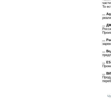
части
То ес
... A
реали
... 
Росси
Произ
... P
зарек
... В
предп
... E
Промы
... В
Проду
переб
Чт