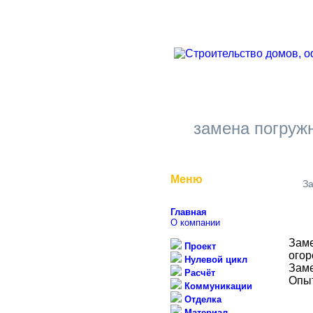
замена погружн
Меню
За
Главная
О компании
Заме
Проект
огор
Нулевой цикл
Заме
Расчёт
Опы
Коммуникации
Отделка
Материал