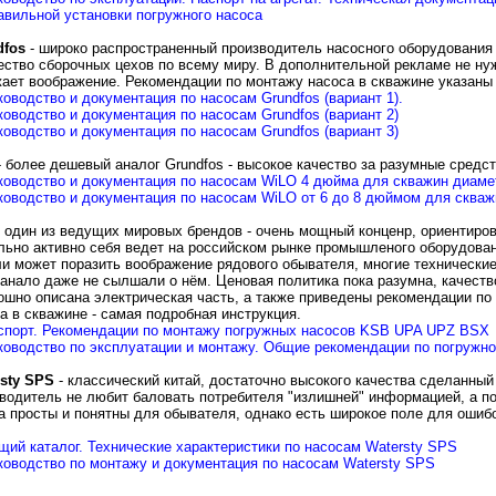
авильной установки погружного насоса
dfos
- широко распространенный производитель насосного оборудования
ство сборочных цехов по всему миру. В дополнительной рекламе не нуж
ает воображение. Рекомендации по монтажу насоса в скважине указаны
ководство и документация по насосам Grundfos (вариант 1).
ководство и документация по насосам Grundfos (вариант 2)
ководство и документация по насосам Grundfos (вариант 3)
 более дешевый аналог Grundfos - высокое качество за разумные средст
ководство и документация по насосам WiLO 4 дюйма для скважин диаме
ководство и документация по насосам WiLO от 6 до 8 дюймом для скваж
 один из ведущих мировых брендов - очень мощный конценр, ориентир
льно активно себя ведет на российском рынке промышленого оборудован
и может поразить воображение рядового обывателя, многие техническ
анало даже не сылшали о нём. Ценовая политика пока разумна, качест
ошно описана электрическая часть, а также приведены рекомендации по
а в скважине - самая подробная инструкция.
спорт. Рекомендации по монтажу погружных насосов KSB UPA UPZ BSX
ководство по эксплуатации и монтажу. Общие рекомендации по погружн
sty SPS
- классический китай, достаточно высокого качества сделанный
водитель не любит баловать потребителя "излишней" информацией, а по
а просты и понятны для обывателя, однако есть широкое поле для ошибо
щий каталог. Технические характеристики по насосам Watersty SPS
ководство по монтажу и документация по насосам Watersty SPS