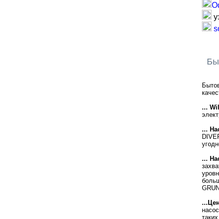
О
у
s
Бы
Бытов
качес
... W
элект
... Н
DIVER
угодн
... 
захва
уровн
больш
GRUN
...Ц
насос
таких