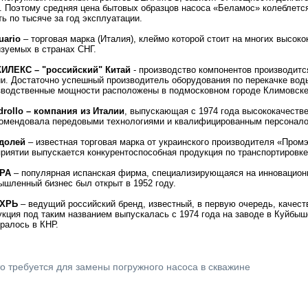
. Поэтому средняя цена бытовых образцов насоса «Беламос» колеблется
ть по тысяче за год эксплуатации.
quario
– торговая марка (Италия), клеймо которой стоит на многих высок
зуемых в странах СНГ.
ДЖИЛЕКС – "российский" Китай
- производство компонентов производится
и. Достаточно успешный производитель оборудования по перекачке воды
водственные мощности расположены в подмосковном городе Климовске
edrollo – компания из Италии
, выпускающая с 1974 года высококачеств
омендовала передовыми технологиями и квалифицированным персонало
одолей
– известная торговая марка от украинского производителя «Промэ
риятии выпускается конкурентоспособная продукция по транспортировке
SPA
– популярная испанская фирма, специализирующаяся на инновационн
шленный бизнес был открыт в 1952 году.
ИХРЬ
– ведущий российский бренд, известный, в первую очередь, качес
кция под таким названием выпускалась с 1974 года на заводе в Куйбыш
ралось в КНР.
о требуется для замены погружного насоса в скважине