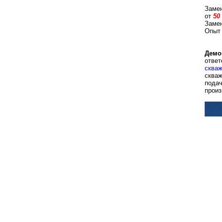
Замен
от
50
Заме
Опыт
Демон
ответ
сква
скваж
подач
произ