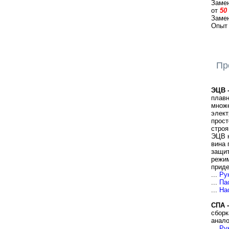
Замен
от
50
Заме
Опыт
Пр
ЭЦВ 
плавн
множе
элект
прост
строя
ЭЦВ н
вина 
защит
режим
приде
...
Ру
...
Па
...
На
СПА 
сборк
анало
...
Ру