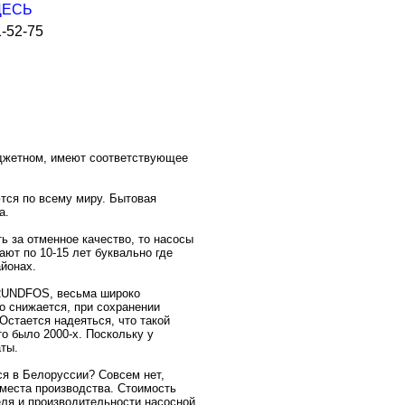
ЗДЕСЬ
-52-75
юджетном, имеют соответствующее
тся по всему миру. Бытовая
а.
ь за отменное качество, то насосы
ают по 10-15 лет буквально где
айонах.
GRUNDFOS, весьма широко
о снижается, при сохранении
 Остается надеяться, что такой
о было 2000-х. Поскольку у
ты.
я в Белоруссии? Совсем нет,
 места производства. Стоимость
ля и производительности насосной