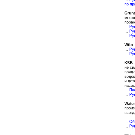
по пр
Grun
множе
пораж
...
Ру
...
Ру
...
Ру
Wilo
-
...
Ру
...
Ру
KSB
-
не си
врядл
водок
и дот
насос
...
Па
...
Ру
Water
произ
всегд
...
Об
...
Ру