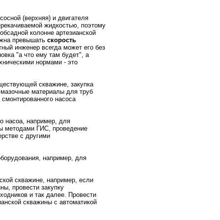
сосной (верхняя) и двигателя
перекачиваемой жидкостью, поэтому
 обсадной колонне артезианской
жна превышать
скорость
тный инженер всегда может его без
овка "а что ему там будет", а
ехническими нормами - это
уществующей скважине, закупка
 смазочные материалы для труб
а смонтированного насоса
о насоа, например, для
ны методами ГИС, проведение
ерстве с другими
оборудования, например, для
ской скважине, например, если
ны, провести закупку
ходников и так далее. Провести
ианской скважины с автоматикой