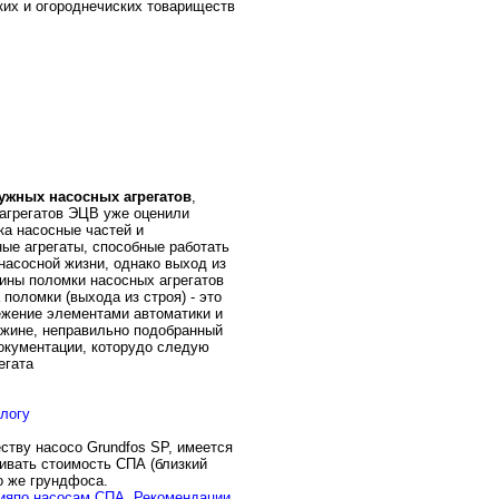
ких и огороднечиских товариществ
ужных насосных агрегатов
,
 агрегатов ЭЦВ уже оценили
ка насосные частей и
ые агрегаты, способные работать
 насосной жизни, однако выход из
чины поломки насосных агрегатов
поломки (выхода из строя) - это
ежение элементами автоматики и
важине, неправильно подобранный
окументации, которудо следую
егата
логу
ству насосо Grundfos SP, имеется
ривать стоимость СПА (близкий
о же грундфоса.
ацияпо насосам СПА. Рекомендации