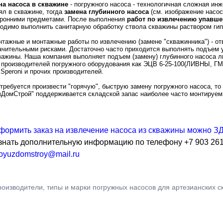
на насоса в скважине
- погружного насоса - технологичная сложная инж
ял в скважине, тогда
замена глубинного насоса
(см. изображение насос
оронними предметами. После выполнения
работ по извлечению упавше
одимо выполнить санитарную обработку ствола скважины раствором гип
тажные и монтажные работы по извлечению (замене "скважинника") - от
ачительными рисками. Достаточно часто приходится выполнять подъем 
важины. Наша компания выполняет подъем (замену) глубинного насоса 
 производителей погружного оборудования как ЭЦВ 6-25-100(ЛИВНЫ, ГМС 
, Speroni и прочих производителей.
требуется произвести "горячую", быструю замену погружного насоса, т
ДомСтрой" поддерживается складской запас наиболее часто монтируем
формить заказ на извлечение насоса из скважины можно 
знать дополнительную информацию по телефону +7 903 261
oyuzdomstroy@mail.ru
оизводители, типы и марки погружных насосов для артезианских с