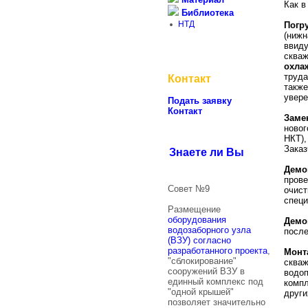
Как в
Библиотека
НТД
Погр
(нижн
ввиду
сква
охла
труда
Контакт
также
увере
Подать заявку
Контакт
Заме
новог
НКТ),
Заказ
Знаете ли Вы
Демо
прове
Совет №9
очист
специ
Размещение
оборудования
Демо
водозаборного узла
после
(ВЗУ) согласно
разработанного проекта
,
Монт
"сблокирование"
скваж
сооружений ВЗУ в
водоп
единный комплекс под
компл
"одной крышей"
други
позволяет значительно