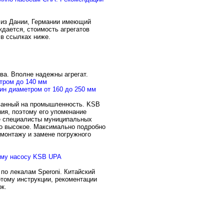
 из Дании, Германии имеющий
дается, стоимость агрегатов
 в ссылках ниже.
ва. Вполне надежны агрегат.
тром до 140 мм
ин диаметром от 160 до 250 мм
ованный на промышленность. KSB
ия, поэтому его упоменание
ие специалисты муниципальных
во высокое. Максимально подробно
 монтажу и замене погружного
ому насосу KSB UPA
 по лекалам Speroni. Китайский
тому инструкции, рекоментации
к.