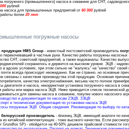
а погружного (промышленного) насоса в скважине для СНТ, садоводчес
 000
рублей
на насоса для промышленных предприятий от
60 000
рублей
 работы более
20 лет
омышленные погружные насосы
- продукция HMS Group
- известный постсоветский производитель
погр
о перекочевавший в частные руки. Качество работы погружны насосных
ство СНТ, советский предприятий, а также водоканалы. Качество выпус
родвигателей сохранилось и держится на высоком уровне. ЭЦВ - надежн
о а адских условиях, при этом сильно не "жалуясь" на "качество" своей
 почти всегда происходит неожиданно. Как ни странно, но основные при
е связаны с качеством производства этой продукции. Основная причина 
потребителя, качества электроснабжения, весьма часто полное принебр
ы двигателя и насоса, некорректная установка погружного насоса в ск
 работы или марка насоса ЭЦВ. Ниже приводится список технической д
рживаться для замены насоса в скважине, покупке нового насосного агр
ководство и документация по насосам 2ЭЦВ, 3ЭЦВ
спорт и техническая документация по установки насоса ЭЦВ
сосы погружные ЭЦВ. Общие сведения. Рекомендации по выбору по ката
- белорусский производитель
- близнец ЭЦВ, имеющий аналоги по каче
а из китайский комплектующих - тоже высокого качества. Если рассмат
г Grundfos SP) - обойдется на 40-50% дешевле прайсовой стоимости тог
ководство по эксплуатации. Паспорт на агрегат. Техническая документ