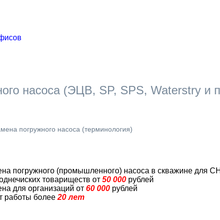
ого насоса (ЭЦВ, SP, SPS, Waterstry и п
мена погружного насоса (терминология)
на погружного (промышленного) насоса в скважине для СН
однечиских товариществ от
50 000
рублей
на для организаций от
60 000
рублей
т работы более
20 лет