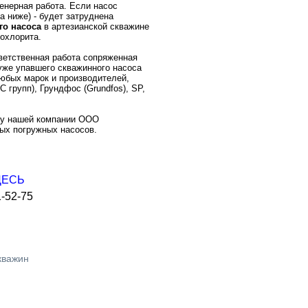
енерная работа. Если насос
а ниже) - будет затруднена
го насоса
в артезианской скважине
охлорита.
ветственная работа сопряженная
уже упавшего скважинного насоса
любых марок и производителей,
групп), Грундфос (Grundfos), SP,
о у нашей компании ООО
ых погружных насосов.
ЗДЕСЬ
-52-75
кважин