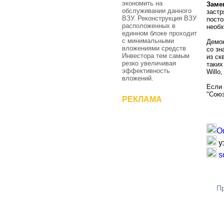
экономить на
Заме
обслуживании данного
застр
ВЗУ. Реконструкция ВЗУ
пост
расположенных в
необх
единном блоке проходит
с минимальными
Демон
вложениями средств
со зн
Инвестора тем самым
из ск
резко увеличивая
таких
эффективность
Willo
вложений.
Если 
"Союз
РЕКЛАМА
О
у
s
Пр