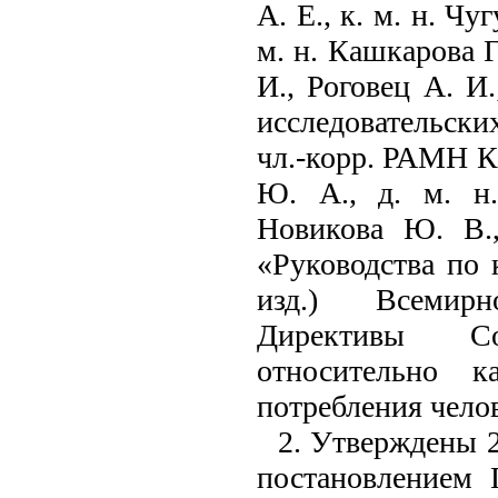
А. Е., к. м. н. Чу
м. н. Кашкарова Г
И., Роговец А. И
исследовательски
чл.-корр. РАМН К
Ю. А., д. м. н
Новикова Ю. В.,
«Руководства по 
изд.) Всемирн
Директивы Со
относительно к
потребления чело
2. Утверждены 2
постановлением Г