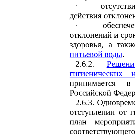
·
отсутств
действия отклоне
·
обеспеч
отклонений и срок
здоровья, а так
питьевой воды
.
2.6.2.
Решен
гигиенических 
принимается в 
Российской Федер
2.6.3. Одновре
отступлении от г
план мероприят
соответствующег