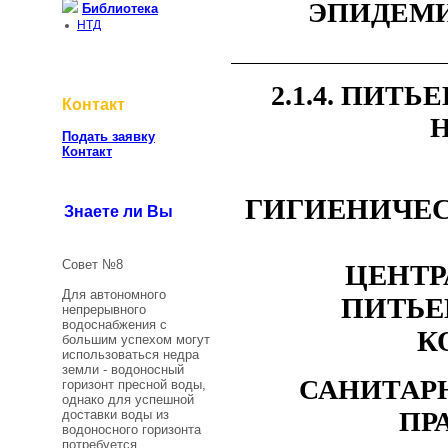
ЭПИДЕМИ
Библиотека
НТД
2.1.4. ПИТ
Контакт
Подать заявку
Контакт
ГИГИЕНИЧЕС
Знаете ли Вы
Совет №8
ЦЕНТР
Для автономного
ПИТЬЕ
непрерывного
водоснабжения с
К
большим успехом могут
использоваться недра
земли - водоносный
САНИТАР
горизонт пресной воды,
однако для успешной
ПР
доставки воды из
водоносного горизонта
потребуется