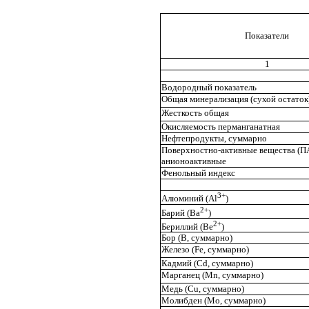
Показатели
1
Водородный показатель
Общая минерализация (сухой остаток
Жесткость общая
Окисляемость перманганатная
Нефтепродукты, суммарно
Поверхностно-активные вещества (П
анионоактивные
Фенольный индекс
3+
Алюминий (
Al
)
2+
Барий (Ва
)
2+
Бериллий (Ве
)
Бор (В, суммарно)
Железо (
Fe
, суммарно)
Кадмий (
Cd
, суммарно)
Марганец (М
n
, суммарно)
Медь (С
u
, суммарно)
Молибден (Мо, суммарно)