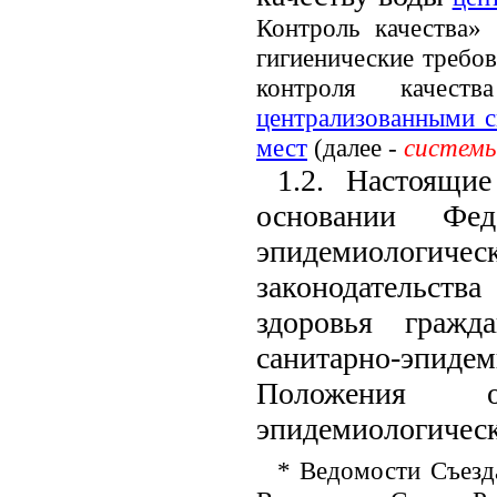
Контроль качества»
гигиенические требов
контроля качес
централизованными с
мест
(далее -
системы
1.2. Настоящи
основании Фед
эпидемиологичес
законодательст
здоровья гражд
санитарно-эпи
Положения о
эпидемиологическ
* Ведомости Съезд