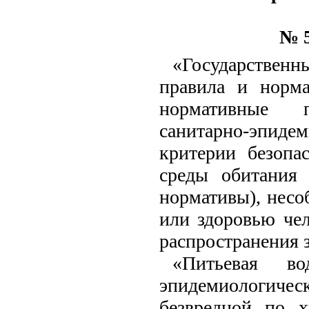
№ 5
«Государствен
правила и норма
нормативные п
санитарно-эпидем
критерии безопа
среды обитания 
нормативы), несо
или здоровью чел
распространения з
«Питьевая в
эпидемиологич
безвредной по 