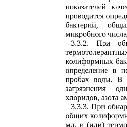
показателей кач
проводится опре
бактерий, общ
микробного числа
3.3.2. При о
термотолерантных
колиформных бакт
определение в п
пробах воды. В 
загрязнения од
хлоридов, азота а
3.3.3. При обна
общих колиформны
мл, и (или) терм