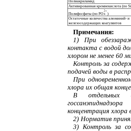
Полиакриламид
Активированная кремнекислота (по
S
Полифосфаты (по РО
)
Остаточные количества алюминий- и
железосодержащих коагулянтов
Примечания:
1) При обеззара
контакта с водой до
хлором не менее 60 м
Контроль за содер
подачей воды в распр
При одновременном
хлора их общая конц
В отдельных с
госсанэпиднадз
концентрация хлора в
2) Норматив приня
3) Контроль за с