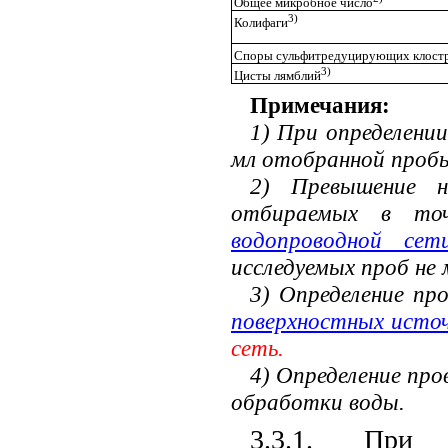
Общее микробное число
3)
Колифаги
Споры сульфитредуцирующих клост
3)
Цисты лямблий
Примечания:
1) При определени
мл отобранной проб
2) Превышение 
отбираемых в т
водопроводной се
исследуемых проб не м
3) Определение пр
поверхностных исто
сеть.
4) Определение пр
обработки воды.
3.3.1. При и