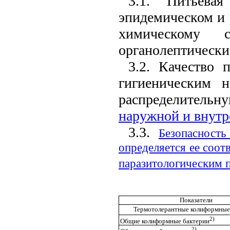
3.1. Питьева
эпидемическом и 
химическому 
органолептически
3.2. Качество 
гигиеническим 
распределительн
наружной и внутр
3.3.
Безопасност
определяется ее соо
паразитологическим 
Показатели
Термотолерантные колиформные
2)
Общие колиформные бактерии
2)