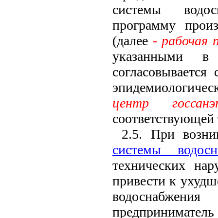
системы водос
программу произ
(далее
- рабочая 
указанными 
согласовывается 
эпидемиологическо
центр госсанэп
соответствующей 
2.5. При возн
системы водосн
технических нар
привести к ухудш
водоснабжени
предпринима