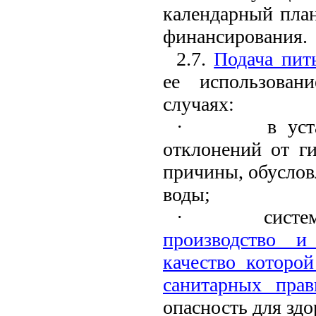
календарный план
финансирования.
2.7.
Подача пит
ее использован
случаях:
·
в ус
отклонений от г
причины, обуслов
воды;
·
систе
производство и
качество которой
санитарных прав
опасность для здо