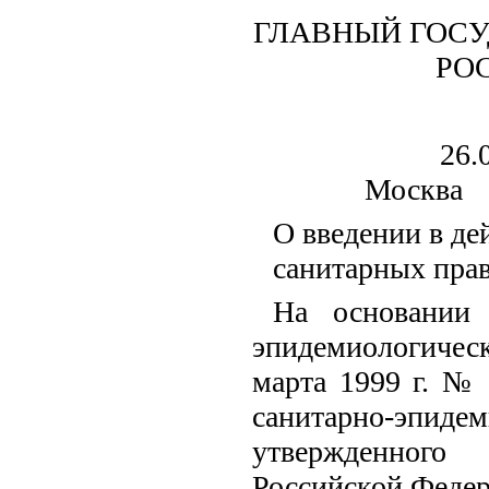
ГЛАВНЫЙ ГОСУ
РО
2
Мо
О введении в де
санитарных пра
На основании 
эпидемиологиче
марта 1999 г. №
санитарно-эпи
утвержденного
Российской Федер