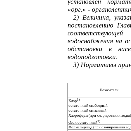
установлен
нормат
«орг.» - органолепти
2) Величина, указ
постановлению Глав
соответствующей
водоснабжения на ос
обстановки в насе
водоподготовки.
3) Нормативы прин
Показатели
1)
Хлор
остаточный свободный
остаточный связанный
Хлороформ (при хлорировании воды)
3)
Озон остаточный
Формальдегид (при озонировании во