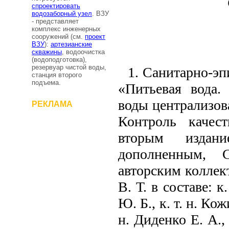
спроектировать
водозаборный узел
. ВЗУ
- представляет
комплекс инженерных
сооружений (см.
проект
ВЗУ
):
артезианские
скважины
, водоочистка
(водоподготовка),
резервуар чистой воды,
1. Санитарно-э
станция второго
подъема.
«Питьевая вода.
воды централизов
РЕКЛАМА
Контроль качест
вторым издани
дополненным,
авторским коллект
В. Т. в составе: 
Ю. Б.
,
к. т. н. Кож
н. Диденко Е. А.,