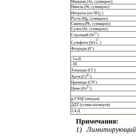
Мышьяк (
As
, суммарно)
Никель (
Ni
, суммарно)
-
Нитраты (по NО
)
3
Ртуть (
Hg
, суммарно)
Свинец (Р
b
, суммарно)
Селен (
Se
, суммарно)
2+
Стронций (
Sr
)
Сульфаты (
SO
)
-
Фториды (
F
)
-
I
и
II
-
III
-
Хлориды (С
l
)
6+
Хром (Cr
)
-
Цианиды (
CN
)
2+
Цинк (
Zn
)
g
-ГХЦГ(линдан)
ДДТ (сумма изомеров)
2,4-Д
Примечания:
1) Лимитирующий